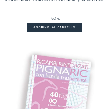
RICAMBI FORATI RINFORZATI A4 100GR QUADRETTI 4M
1,60 €
AGGIUNGI AL CARRELLO