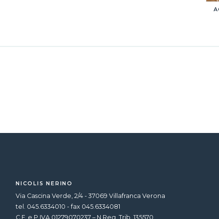
A
NICOLIS NERINO
Via Cascina Verde, 2/4 - 37069 Villafranca Verona
tel. 045.6334010 - fax 045.6334081
C.F. e P.IVA 01279070237 – N.Reg. Trib. 135570